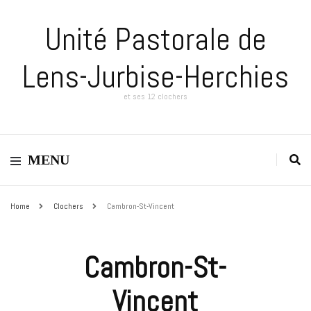
Unité Pastorale de
Lens-Jurbise-Herchies
et ses 12 clochers
MENU
Home
Clochers
Cambron-St-Vincent
Cambron-St-
Vincent